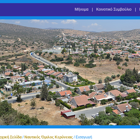
Μήνυμα
Κοινοτικό Συμβούλιο
ρχική Σελίδα
/
Ναυτικός Όμιλος Κερύνειας
/
Εισαγωγή