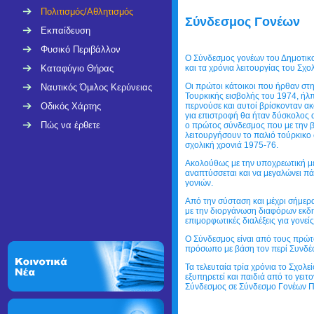
Πολιτισμός/Αθλητισμός
Σύνδεσμος Γονέων
Εκπαίδευση
Φυσικό Περιβάλλον
Ο Σύνδεσμος γονέων του Δημοτικο
Καταφύγιο Θήρας
και τα χρόνια λειτουργίας του Σχολ
Οι πρώτοι κάτοικοι που ήρθαν στη
Ναυτικός Όμιλος Κερύνειας
Τουρκικής εισβολής του 1974, ήλ
Οδικός Χάρτης
περνούσε και αυτοί βρίσκονταν ακό
για επιστροφή θα ήταν δύσκολος 
Πώς να έρθετε
ο πρώτος σύνδεσμος που με την β
λειτουργήσουν το παλιό τούρκικο 
σχολική χρονιά 1975-76.
Ακολούθως με την υποχρεωτική με
αναπτύσσεται και να μεγαλώνει π
γονιών.
Από την σύσταση και μέχρι σήμερα
με την διοργάνωση διαφόρων εκδη
επιμορφωτικές διαλέξεις για γονε
Ο Σύνδεσμος είναι από τους πρώτο
πρόσωπο με βάση τον περί Συνδέ
Τα τελευταία τρία χρόνια το Σχολε
εξυπηρετεί και παιδιά από το γειτ
Σύνδεσμος σε Σύνδεσμο Γονέων Π