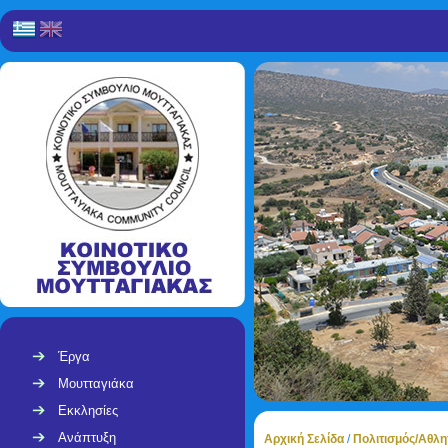
Έργα
Μουτταγιάκα
Εκκλησίες
Ανάπτυξη
Αρχική Σελίδα
/
Πολιτισμός/Αθλη