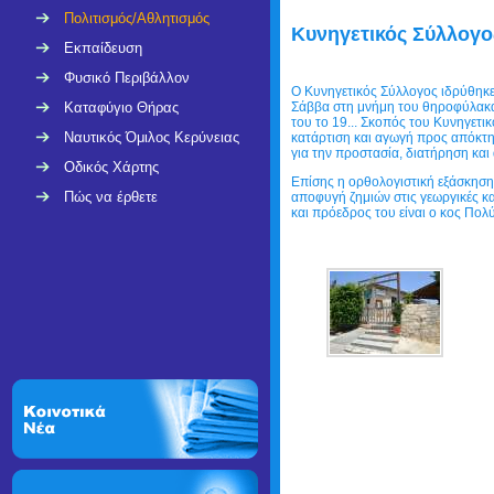
Πολιτισμός/Αθλητισμός
Κυνηγετικός Σύλλογ
Εκπαίδευση
Φυσικό Περιβάλλον
Ο Κυνηγετικός Σύλλογος ιδρύθηκε
Καταφύγιο Θήρας
Σάββα στη μνήμη του θηροφύλακα
του το 19... Σκοπός του Κυνηγετι
Ναυτικός Όμιλος Κερύνειας
κατάρτιση και αγωγή προς απόκτη
για την προστασία, διατήρηση κα
Οδικός Χάρτης
Επίσης η ορθολογιστική εξάσκηση
Πώς να έρθετε
αποφυγή ζημιών στις γεωργικές κα
και πρόεδρος του είναι ο κος Πο