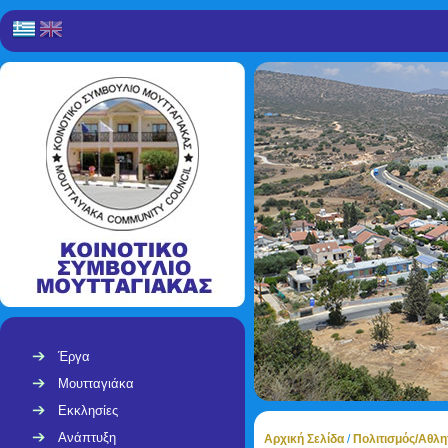
Έργα
Μουτταγιάκα
Εκκλησίες
Ανάπτυξη
Αρχική Σελίδα
/
Πολιτισμός/Αθλη